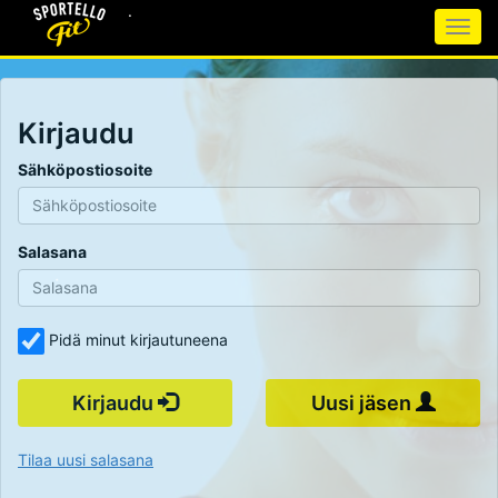
.
Togg
navig
Siirry
sisältöön
Kirjaudu
Sähköpostiosoite
Salasana
Pidä minut kirjautuneena
Kirjaudu
Uusi jäsen
Tilaa uusi salasana