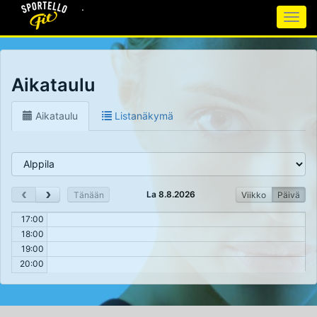
.
Togg
navig
Siirry
sisältöön
Aikataulu
Aikataulu
Listanäkymä
‹
›
La 8.8.2026
Tänään
Viikko
Päivä
17:00
18:00
19:00
20:00